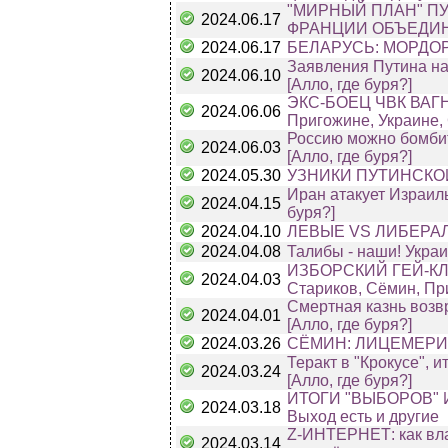
"МИРНЫЙ ПЛАН" П
2024.06.17
ФРАНЦИИ ОБЪЕДИНЯЮ
2024.06.17
БЕЛАРУСЬ: МОРДОР 
Заявления Путина на
2024.06.10
[Алло, где буря?]
ЭКС-БОЕЦ ЧВК ВАГ
2024.06.06
Пригожине, Украине, 
Россию можно бомбит
2024.06.03
[Алло, где буря?]
2024.05.30
УЗНИКИ ПУТИНСКОЙ 
Иран атакует Израиль
2024.04.15
буря?]
2024.04.10
ЛЕВЫЕ VS ЛИБЕРАЛЫ
2024.04.08
Талибы - наши! Украи
ИЗБОРСКИЙ ГЕЙ-КЛ
2024.04.03
Стариков, Сёмин, Пр
Смертная казнь возв
2024.04.01
[Алло, где буря?]
2024.03.26
СЁМИН: ЛИЦЕМЕРИ
Теракт в "Крокусе", 
2024.03.24
[Алло, где буря?]
ИТОГИ "ВЫБОРОВ" И
2024.03.18
Выход есть и другие
Z-ИНТЕРНЕТ: как вла
2024.03.14