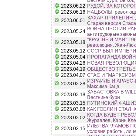
Вестник бури, Выход 
2023.06.22
РУДОЙ, ЗА КОТОРОГ
2023.06.16
НАЦБОЛЫ: революцио
ЗАХАР ПРИЛЕПИН: дег
2023.06.01
Старая версия Стаса
ВОЙНА ПРОТИВ РАБОТ
2023.05.24
антитрудовые закон
"КРАСНЫЙ МАЙ" 1968
2023.05.18
революция, Жан-Люк
2023.05.12
СССР БЫЛ ИМПЕРИЕЙ
2023.05.04
ПРОПАГАНДА ВОЙНЫ 
2023.04.26
НОВАЯ РЕВОЛЮЦИЯ В
2023.04.19
ОБЩЕСТВО ТРЕТЬЕ
2023.04.07
СТАС И "МАРКСИЗМ" 
ИЗРАИЛЬ И АРАБО-И
2023.03.28
Максима Каца
ЗАБАСТОВКА В WIL
2023.03.18
Вестнике бури
2023.03.15
ПУТИНСКИЙ ФАШИЗМ 
2023.03.08
КАК ГОБЛИН СТАЛ ФА
КОГДА БУДЕТ РЕВОЛЮ
2023.03.02
Журавлёв, Карин Кл
ИЛЬЯ ВАРЛАМОВ ПОТ
2023.02.15
условия работы, лиц