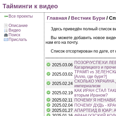
Тайминги к видео
Все проекты
Главная
/
Вестник Бури
/
Сп
Описание
Здесь приведён полный список ви
Видео
Поиск
Вы можете добавить новое видео
Прислать
нам его на почту.
Список отсортирован по дате, от
ПОЗОР/УСПЕХИ ЛЕВЫХ
2025.03.06
Кагарлицкого и прочи
ТРАМП vs ЗЕЛЕНСК
2025.03.02
[Алло, где буря?]
СКОЛЬКО УКРАИНА ДО
2025.02.24
империализм
КАК ИРАН СТАЛ ТАКИ
2025.02.19
вторым Ираном?
2025.02.11
ПОЧЕМУ Я НЕНАВИЖУ 
2025.02.04
ПОЧЕМУ ДУДЬ - КРАС
2025.01.27
АПАРТЕИД В ЮАР: Аф
2025.01.16
ФРАНЦУЗСКИЙ КОЛОН