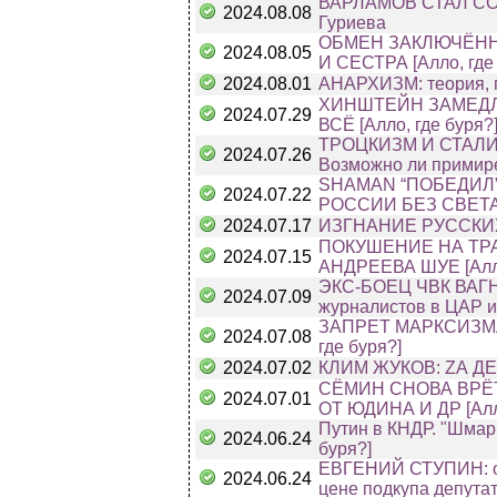
ВАРЛАМОВ СТАЛ СОЦ
2024.08.08
Гуриева
ОБМЕН ЗАКЛЮЧЁНН
2024.08.05
И СЕСТРА [Алло, где
2024.08.01
АНАРХИЗМ: теория, п
ХИНШТЕЙН ЗАМЕДЛ
2024.07.29
ВСЁ [Алло, где буря?
ТРОЦКИЗМ И СТАЛИН
2024.07.26
Возможно ли примир
SHAMAN “ПОБЕДИЛ”
2024.07.22
РОССИИ БЕЗ СВЕТА [
2024.07.17
ИЗГНАНИЕ РУССКИ
ПОКУШЕНИЕ НА ТРА
2024.07.15
АНДРЕЕВА ШУЕ [Алло
ЭКС-БОЕЦ ЧВК ВАГНЕ
2024.07.09
журналистов в ЦАР и
ЗАПРЕТ МАРКСИЗМА
2024.07.08
где буря?]
2024.07.02
КЛИМ ЖУКОВ: ZА ДЕНЬ
СЁМИН СНОВА ВРЕ
2024.07.01
ОТ ЮДИНА И ДР [Алло
Путин в КНДР. "Шмары
2024.06.24
буря?]
ЕВГЕНИЙ СТУПИН: о 
2024.06.24
цене подкупа депута