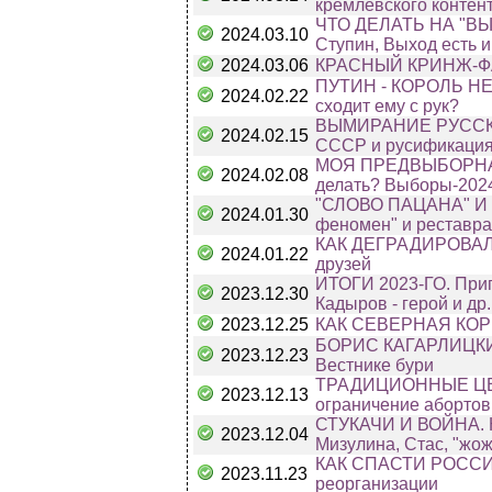
кремлёвского контен
ЧТО ДЕЛАТЬ НА "ВЫБО
2024.03.10
Ступин, Выход есть и
2024.03.06
КРАСНЫЙ КРИНЖ-ФА
ПУТИН - КОРОЛЬ НЕ
2024.02.22
сходит ему с рук?
ВЫМИРАНИЕ РУССКОГ
2024.02.15
СССР и русификация
МОЯ ПРЕДВЫБОРНАЯ 
2024.02.08
делать? Выборы-202
"СЛОВО ПАЦАНА" И
2024.01.30
феномен" и реставра
КАК ДЕГРАДИРОВАЛ ГО
2024.01.22
друзей
ИТОГИ 2023-ГО. Приго
2023.12.30
Кадыров - герой и др.
2023.12.25
КАК СЕВЕРНАЯ КОРЕЯ
БОРИС КАГАРЛИЦКИ
2023.12.23
Вестнике бури
ТРАДИЦИОННЫЕ ЦЕННО
2023.12.13
ограничение абортов
СТУКАЧИ И ВОЙНА. К
2023.12.04
Мизулина, Стас, "жож
КАК СПАСТИ РОССИИ
2023.11.23
реорганизации