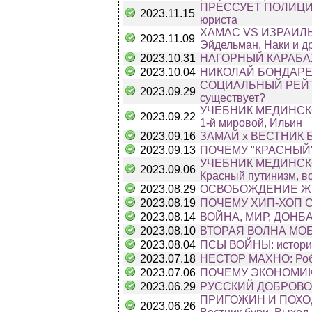
ПРЕССУЕТ ПОЛИЦИЯ: Ч
2023.11.15
юриста
ХАМАС VS ИЗРАИЛЬ 
2023.11.09
Эйдельман, Наки и д
2023.10.31
НАГОРНЫЙ КАРАБАХ.
2023.10.04
НИКОЛАЙ БОНДАРЕ
СОЦИАЛЬНЫЙ РЕЙТИ
2023.09.29
существует?
УЧЕБНИК МЕДИНСКОГО
2023.09.22
1-й мировой, Ильин
2023.09.16
ЗАМАЙ x ВЕСТНИК БУ
2023.09.13
ПОЧЕМУ "КРАСНЫЙ" 
УЧЕБНИК МЕДИНСКОГ
2023.09.06
Красный путинизм, во
2023.08.29
ОСВОБОЖДЕНИЕ ЖЕН
2023.08.19
ПОЧЕМУ ХИП-ХОП СТ
2023.08.14
ВОЙНА, МИР, ДОНБА
2023.08.10
ВТОРАЯ ВОЛНА МОБ
2023.08.04
ПСЫ ВОЙНЫ: история
2023.07.18
НЕСТОР МАХНО: Роби
2023.07.06
ПОЧЕМУ ЭКОНОМИКА 
2023.06.29
РУССКИЙ ДОБРОВОЛ
ПРИГОЖИН И ПОХОД 
2023.06.26