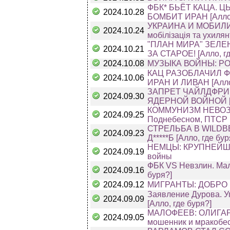
ФБК* БЬЁТ КАЦА.
2024.10.28
БОМБИТ ИРАН [Алло,
УКРАИНА И МОБИЛИЗАЦ
2024.10.24
мобілізація та ухилян
"ПЛАН МИРА" ЗЕЛЕ
2024.10.21
ЗА СТАРОЕ! [Алло, гд
2024.10.08
МУЗЫКА ВОЙНЫ: РОС
КАЦ РАЗОБЛАЧИЛ Ф
2024.10.06
ИРАН И ЛИВАН [Алло,
ЗАПРЕТ ЧАЙЛДФРИ
2024.09.30
ЯДЕРНОЙ ВОЙНОЙ [
КОММУНИЗМ НЕВОЗМО
2024.09.25
Поднебесном, ПТСР 
СТРЕЛЬБА В WILDB
2024.09.23
Д*****Б [Алло, где бур
НЕМЦЫ: КРУПНЕЙША
2024.09.19
войны
ФБК VS Невзлин. Мал
2024.09.16
буря?]
2024.09.12
МИГРАНТЫ: ДОБРО 
Заявление Дурова. У
2024.09.09
[Алло, где буря?]
МАЛОФЕЕВ: ОЛИГАРХ О
2024.09.05
мошенник и мракобе